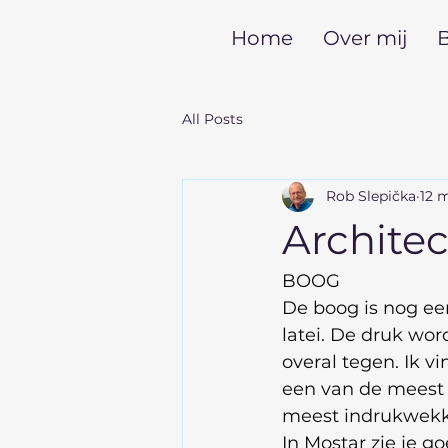
Home
Over mij
B
All Posts
Rob Slepička
12 
Archite
BOOG
De boog is nog ee
latei. De druk wor
overal tegen. Ik 
een van de meest 
meest indrukwek
In Mostar zie je g