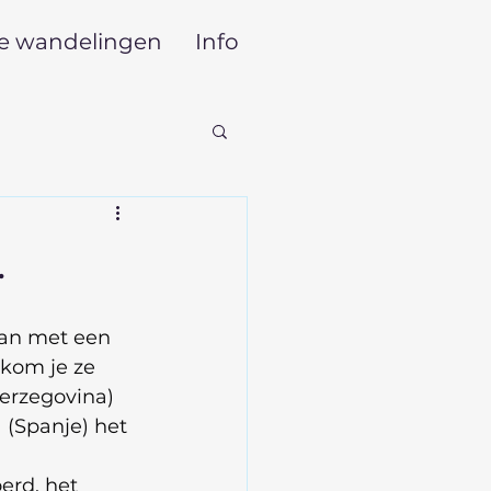
le wandelingen
Info
.
an met een 
 kom je ze 
erzegovina) 
(Spanje) het 
erd, het 