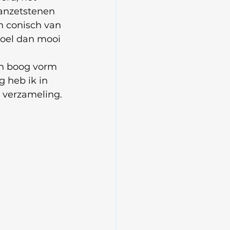
anzetstenen 
n conisch van 
boel dan mooi 
’n boog vorm 
 heb ik in 
n verzameling.