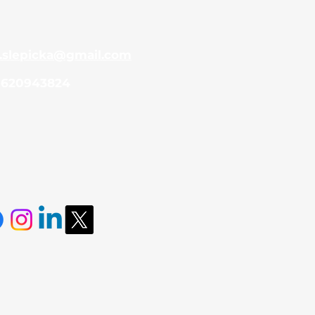
.slepicka@gmail.com
 620943824