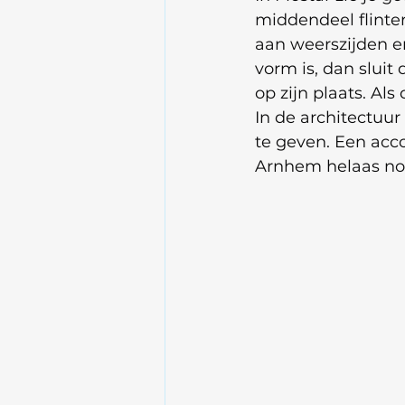
middendeel flinte
aan weerszijden e
vorm is, dan sluit
op zijn plaats. Al
In de architectuu
te geven. Een acc
Arnhem helaas nog