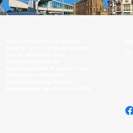
r mij
Mijn achtergrond: 1e graads
rob
tekenen en Kunstgeschiedenis
+31
aan de Akademie voor
Beeldende kunst en
kunstnijverheid in Arnhem (nu:
University of the Arts)
Daarna jarenlang Docent
kunstvakken op VWO en HAVO.