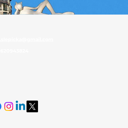
.slepicka@gmail.com
 620943824