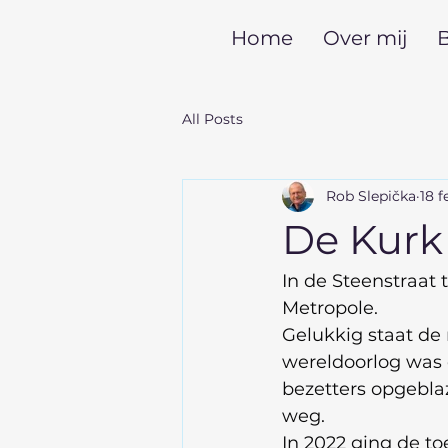
Home
Over mij
B
All Posts
Rob Slepička
18 f
De Kurk
In de Steenstraat 
Metropole.
Gelukkig staat de
wereldoorlog was 
bezetters opgeblaz
weg.
In 2022 ging de to