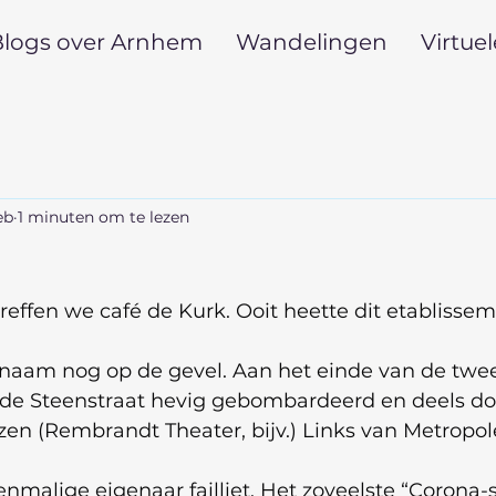
logs over Arnhem
Wandelingen
Virtue
eb
1 minuten om te lezen
treffen we café de Kurk. Ooit heette dit etablissem
 naam nog op de gevel. Aan het einde van de twe
de Steenstraat hevig gebombardeerd en deels do
en (Rembrandt Theater, bijv.) Links van Metropole
enmalige eigenaar failliet. Het zoveelste “Corona-s