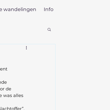
le wandelingen
Info
ent 
ede 
or de 
 was alles 
lachtoffer”.