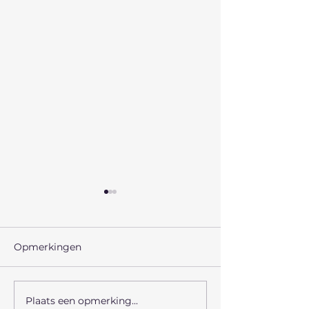
Opmerkingen
MOSCOWA 5
MOSCOWA 3
Plaats een opmerking...