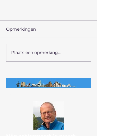
Opmerkingen
NOPPEN
Plaats een opmerking...
Over mij
Mijn achtergrond: 1e graads