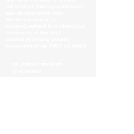
tekenen en Kunstgeschiedenis
aan de Akademie voor
Beeldende kunst en
kunstnijverheid in Arnhem (nu:
University of the Arts)
Daarna jarenlang Docent
kunstvakken op VWO en HAVO.
rob.slepicka@gmail.com
+31 620943824
© 2024 ARNHEM MET ROB
SLEPICKA. Alle rechten
voorbehouden. Algemene
Voorwaarden, Cookiebeleid en