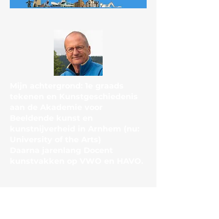
Bakkerstraat
Over mij
Mijn achtergrond: 1e graads
tekenen en Kunstgeschiedenis
aan de Akademie voor
Beeldende kunst en
kunstnijverheid in Arnhem (nu:
University of the Arts)
Daarna jarenlang Docent
kunstvakken op VWO en HAVO.
rob.slepicka@gmail.com
+31 620943824