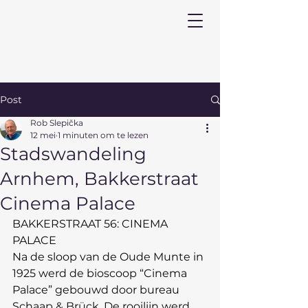
Post
Rob Slepička
12 mei
1 minuten om te lezen
Stadswandeling
Arnhem, Bakkerstraat
Cinema Palace
BAKKERSTRAAT 56: CINEMA 
PALACE
Na de sloop van de Oude Munte in 
1925 werd de bioscoop “Cinema 
Palace” gebouwd door bureau 
Schaap & Brück. De rooilijn werd 