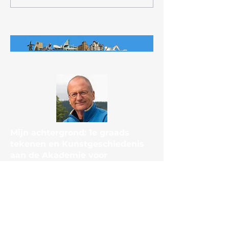
Stadswandeling Arnhem, van
Gend en Loos
Over mij
Mijn achtergrond: 1e graads
tekenen en Kunstgeschiedenis
aan de Akademie voor
Beeldende kunst en
kunstnijverheid in Arnhem (nu:
University of the Arts)
Daarna jarenlang Docent
kunstvakken op VWO en HAVO.