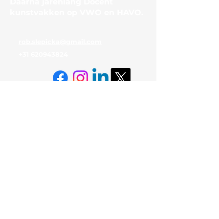
Daarna jarenlang Docent
kunstvakken op VWO en HAVO.
rob.slepicka@gmail.com
+31 620943824
© 2024 ARNHEM MET ROB
SLEPICKA. Alle rechten
voorbehouden. Algemene
Voorwaarden, Cookiebeleid en
Privacyverklaring. Realisatie:
Carry Struijs. Powered and
secured by Wix
© 2024 ARNHEM MET ROB
SLEPICKA. Alle rechten
voorbehouden. Algemene
Voorwaarden, Cookiebeleid en
Privacyverklaring. Realisatie: