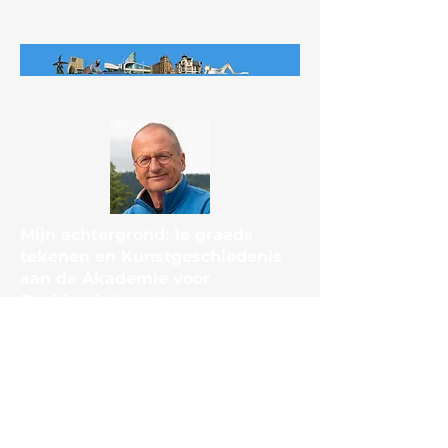
Over mij
Mijn achtergrond: 1e graads
tekenen en Kunstgeschiedenis
aan de Akademie voor
Beeldende kunst en
kunstnijverheid in Arnhem (nu:
University of the Arts)
Daarna jarenlang Docent
kunstvakken op VWO en HAVO.
rob.slepicka@gmail.com