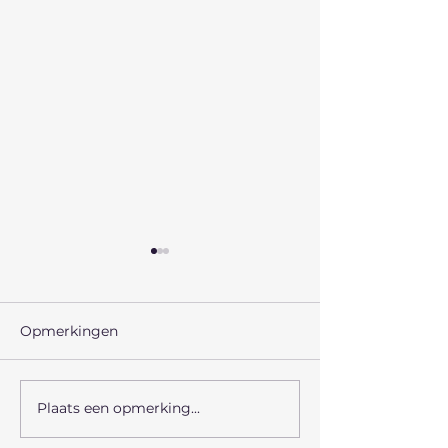
Opmerkingen
MOSCOWA 5
MOSCOWA 3
Plaats een opmerking...