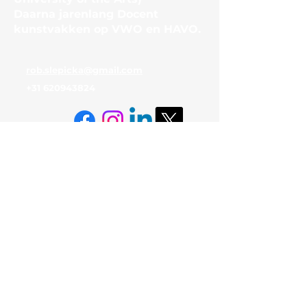
Daarna jarenlang Docent
kunstvakken op VWO en HAVO.
rob.slepicka@gmail.com
+31 620943824
© 2024 ARNHEM MET ROB
SLEPICKA. Alle rechten
voorbehouden. Algemene
Voorwaarden, Cookiebeleid en
Privacyverklaring. Realisatie:
Carry Struijs. Powered and
secured by Wix
© 2024 ARNHEM MET ROB
SLEPICKA. Alle rechten
voorbehouden. Algemene
Voorwaarden, Cookiebeleid en