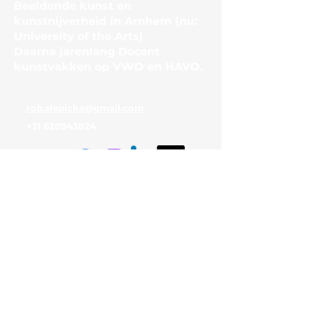
Beeldende kunst en
kunstnijverheid in Arnhem (nu:
University of the Arts)
Daarna jarenlang Docent
kunstvakken op VWO en HAVO.
rob.slepicka@gmail.com
+31 620943824
© 2024 ARNHEM MET ROB
SLEPICKA. Alle rechten
voorbehouden. Algemene
Voorwaarden, Cookiebeleid en
Privacyverklaring. Realisatie:
Carry Struijs. Powered and
secured by Wix