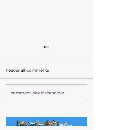
header.all-comments
MOSCOWA 5
MOSCOWA 3
comment-box.placeholder