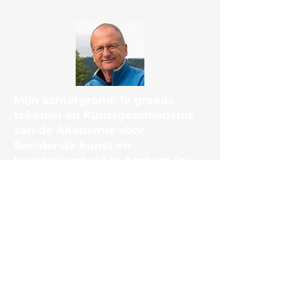
Over mij
Mijn achtergrond: 1e graads
tekenen en Kunstgeschiedenis
aan de Akademie voor
Beeldende kunst en
kunstnijverheid in Arnhem (nu:
University of the Arts)
Daarna jarenlang Docent
kunstvakken op VWO en HAVO.
rob.slepicka@gmail.com
+31 620943824